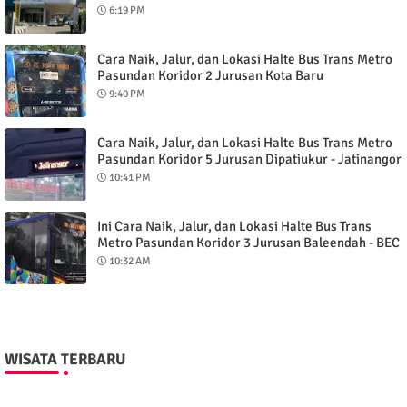
6:19 PM
Cara Naik, Jalur, dan Lokasi Halte Bus Trans Metro
Pasundan Koridor 2 Jurusan Kota Baru
Parahyangan - Alun-Alun Bandung
9:40 PM
Cara Naik, Jalur, dan Lokasi Halte Bus Trans Metro
Pasundan Koridor 5 Jurusan Dipatiukur - Jatinangor
via Tol
10:41 PM
Ini Cara Naik, Jalur, dan Lokasi Halte Bus Trans
Metro Pasundan Koridor 3 Jurusan Baleendah - BEC
Kota Bandung
10:32 AM
WISATA TERBARU