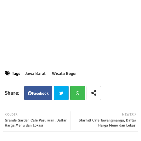
Tags
Jawa Barat
Wisata Bogor
Facebook
Twit
Wha
OLDER
NEWER
Grande Garden Cafe Pasuruan, Daftar
Starhill Cafe Tawangmangu, Daftar
ter
tsap
Harga Menu dan Lokasi
Harga Menu dan Lokasi
p