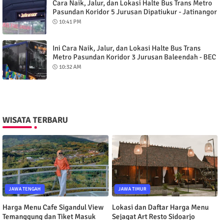
Cara Naik, Jalur, dan Lokasi Halte Bus Trans Metro
Pasundan Koridor 5 Jurusan Dipatiukur - Jatinangor
via Tol
10:41 PM
Ini Cara Naik, Jalur, dan Lokasi Halte Bus Trans
Metro Pasundan Koridor 3 Jurusan Baleendah - BEC
Kota Bandung
10:32 AM
WISATA TERBARU
JAWA TENGAH
JAWA TIMUR
Harga Menu Cafe Sigandul View
Lokasi dan Daftar Harga Menu
Temanggung dan Tiket Masuk
Sejagat Art Resto Sidoarjo