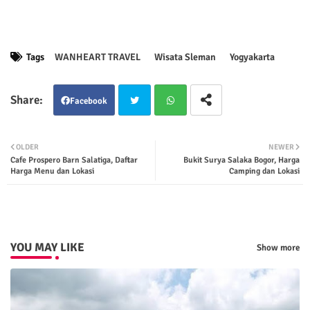
Tags
WANHEART TRAVEL
Wisata Sleman
Yogyakarta
Facebook
Twit
Wha
OLDER
NEWER
Cafe Prospero Barn Salatiga, Daftar
Bukit Surya Salaka Bogor, Harga
ter
tsap
Harga Menu dan Lokasi
Camping dan Lokasi
p
YOU MAY LIKE
Show more