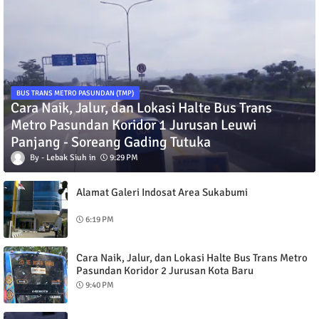
BUS TRANS METRO PASUNDAN (TMP)
Cara Naik, Jalur, dan Lokasi Halte Bus Trans
Metro Pasundan Koridor 1 Jurusan Leuwi
Panjang - Soreang Gading Tutuka
Lebak Siuh
9:29 PM
Alamat Galeri Indosat Area Sukabumi
6:19 PM
Cara Naik, Jalur, dan Lokasi Halte Bus Trans Metro
Pasundan Koridor 2 Jurusan Kota Baru
Parahyangan - Alun-Alun Bandung
9:40 PM