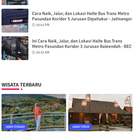
Cara Naik, Jalur, dan Lokasi Halte Bus Trans Metro
Pasundan Koridor 5 Jurusan Dipatiukur - Jatinangor
via Tol
10:41 PM
Ini Cara Naik, Jalur, dan Lokasi Halte Bus Trans
Metro Pasundan Koridor 3 Jurusan Baleendah - BEC
Kota Bandung
10:32 AM
WISATA TERBARU
JAWA TENGAH
JAWA TIMUR