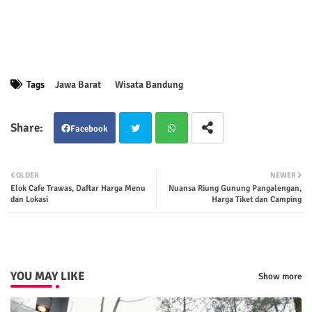
Tags
Jawa Barat
Wisata Bandung
Facebook
Twit
Wha
OLDER
NEWER
Elok Cafe Trawas, Daftar Harga Menu
Nuansa Riung Gunung Pangalengan,
ter
tsap
dan Lokasi
Harga Tiket dan Camping
p
YOU MAY LIKE
Show more