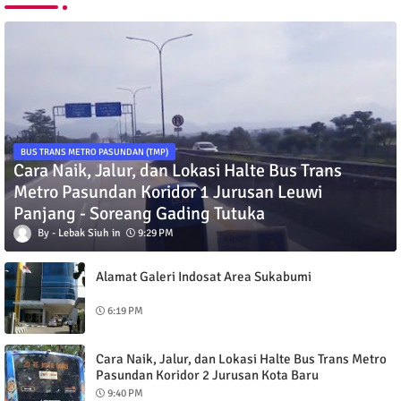
BUS TRANS METRO PASUNDAN (TMP)
Cara Naik, Jalur, dan Lokasi Halte Bus Trans
Metro Pasundan Koridor 1 Jurusan Leuwi
Panjang - Soreang Gading Tutuka
Lebak Siuh
9:29 PM
Alamat Galeri Indosat Area Sukabumi
6:19 PM
Cara Naik, Jalur, dan Lokasi Halte Bus Trans Metro
Pasundan Koridor 2 Jurusan Kota Baru
Parahyangan - Alun-Alun Bandung
9:40 PM