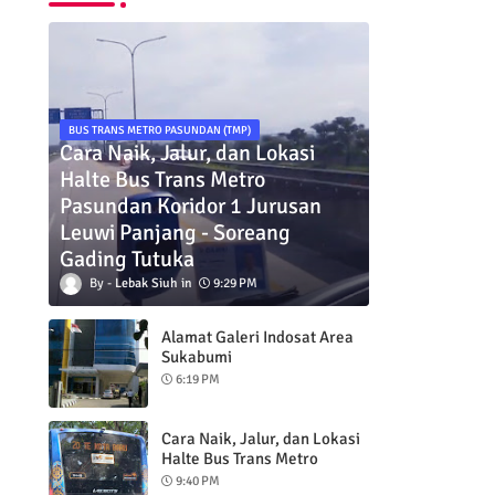
BUS TRANS METRO PASUNDAN (TMP)
Cara Naik, Jalur, dan Lokasi
Halte Bus Trans Metro
Pasundan Koridor 1 Jurusan
Leuwi Panjang - Soreang
Gading Tutuka
Lebak Siuh
9:29 PM
Alamat Galeri Indosat Area
Sukabumi
6:19 PM
Cara Naik, Jalur, dan Lokasi
Halte Bus Trans Metro
Pasundan Koridor 2 Jurusan
9:40 PM