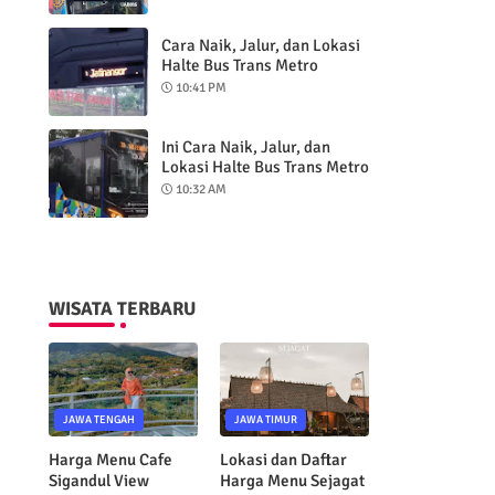
Kota Baru Parahyangan -
Alun-Alun Bandung
Cara Naik, Jalur, dan Lokasi
Halte Bus Trans Metro
Pasundan Koridor 5 Jurusan
10:41 PM
Dipatiukur - Jatinangor via
Tol
Ini Cara Naik, Jalur, dan
Lokasi Halte Bus Trans Metro
Pasundan Koridor 3 Jurusan
10:32 AM
Baleendah - BEC Kota
Bandung
WISATA TERBARU
JAWA TENGAH
JAWA TIMUR
Harga Menu Cafe
Lokasi dan Daftar
Sigandul View
Harga Menu Sejagat