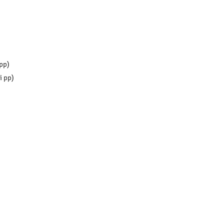
pp)
i pp)