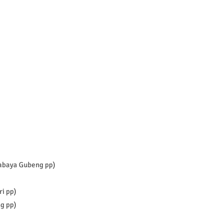
rabaya Gubeng pp)
i pp)
g pp)